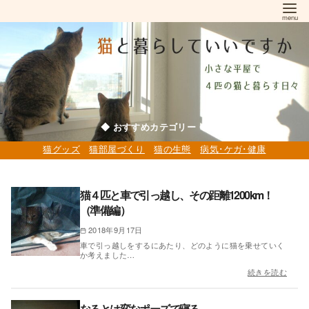
コ
ン
テ
ン
ツ
へ
移
◆ おすすめカテゴリー ◆
動
猫グッズ
猫部屋づくり
猫の生態
病気･ケガ･健康
猫４匹と車で引っ越し、その距離1200km！
（準備編）
2018年9月17日
車で引っ越しをするにあたり、どのように猫を乗せていく
か考えました…
続きを読む
なるとは変なポーズで寝る