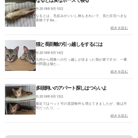
2018年9月15日
なるとは、毛並みがいいし柄もきれいで、見た目完ぺきな
美猫です&a…
続きを読む
猫と長距離の引っ越しをするには
2018年9月14日
九州から関東への引っ越しが決まった我が家ですが、一番
の問題は猫た…
続きを読む
多頭飼いのアパート探しはつらいよ
2018年9月13日
最近ではペット可の賃貸物件も増えてきましたが、猫は不
可だったり、…
続きを読む