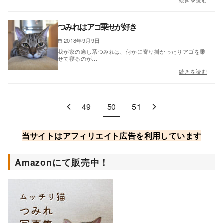
続きを読む
つみれはアゴ乗せが好き
2018年9月9日
我が家の癒し系つみれは、何かに寄り掛かったりアゴを乗
せて寝るのが…
続きを読む
49
50
51
当サイトはアフィリエイト広告を利用しています
Amazonにて販売中！