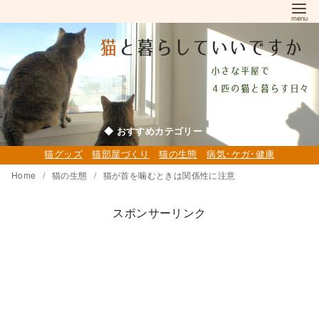
コ
ン
テ
ン
ツ
へ
移
◆ おすすめカテゴリー ◆
動
猫グッズ
猫部屋づくり
猫の生態
病気･ケガ･健康
Home
猫の生態
猫が首を噛むときは関係性に注意
スポンサーリンク