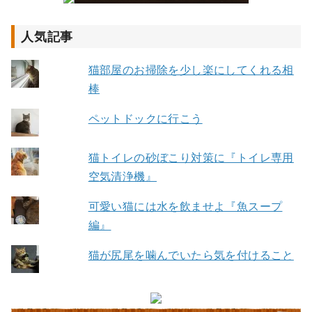
人気記事
猫部屋のお掃除を少し楽にしてくれる相
棒
ペットドックに行こう
猫トイレの砂ぼこり対策に『トイレ専用
空気清浄機』
可愛い猫には水を飲ませよ『魚スープ
編』
猫が尻尾を噛んでいたら気を付けること