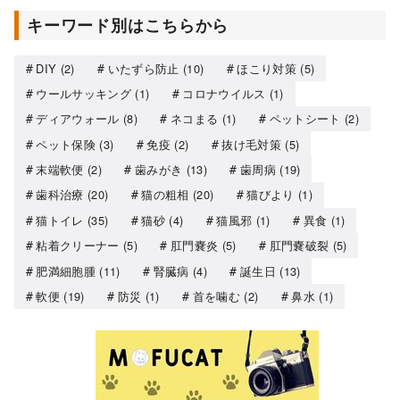
キーワード別はこちらから
DIY
(2)
いたずら防止
(10)
ほこり対策
(5)
ウールサッキング
(1)
コロナウイルス
(1)
ディアウォール
(8)
ネコまる
(1)
ペットシート
(2)
ペット保険
(3)
免疫
(2)
抜け毛対策
(5)
末端軟便
(2)
歯みがき
(13)
歯周病
(19)
歯科治療
(20)
猫の粗相
(20)
猫びより
(1)
猫トイレ
(35)
猫砂
(4)
猫風邪
(1)
異食
(1)
粘着クリーナー
(5)
肛門嚢炎
(5)
肛門嚢破裂
(5)
肥満細胞腫
(11)
腎臓病
(4)
誕生日
(13)
軟便
(19)
防災
(1)
首を噛む
(2)
鼻水
(1)