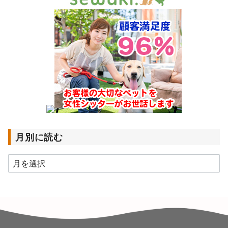
月別に読む
月
別
に
読
む