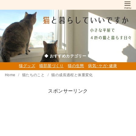
コ
ン
テ
ン
ツ
へ
移
◆ おすすめカテゴリー ◆
動
猫グッズ
猫部屋づくり
猫の生態
病気･ケガ･健康
Home
猫たちのこと
猫の成長過程と体重変化
スポンサーリンク