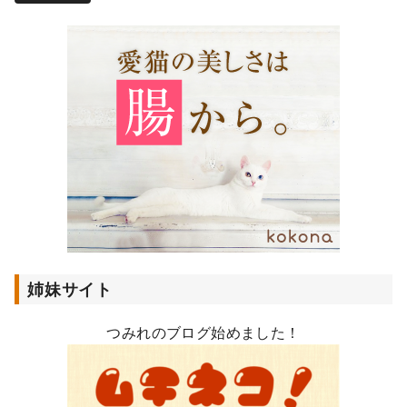
ア
ド
レ
ス
姉妹サイト
つみれのブログ始めました！