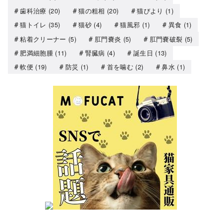
歯科治療
(20)
猫の粗相
(20)
猫びより
(1)
猫トイレ
(35)
猫砂
(4)
猫風邪
(1)
異食
(1)
粘着クリーナー
(5)
肛門嚢炎
(5)
肛門嚢破裂
(5)
肥満細胞腫
(11)
腎臓病
(4)
誕生日
(13)
軟便
(19)
防災
(1)
首を噛む
(2)
鼻水
(1)