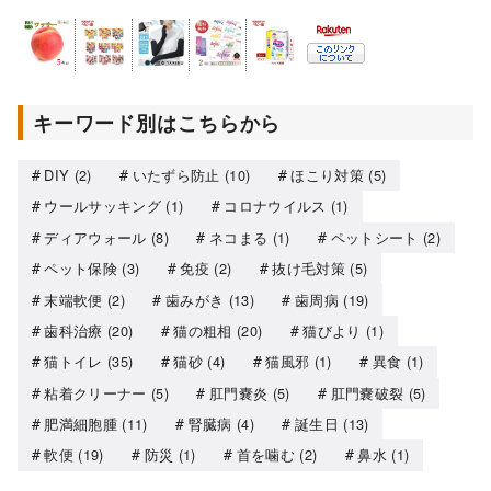
キーワード別はこちらから
DIY
(2)
いたずら防止
(10)
ほこり対策
(5)
ウールサッキング
(1)
コロナウイルス
(1)
ディアウォール
(8)
ネコまる
(1)
ペットシート
(2)
ペット保険
(3)
免疫
(2)
抜け毛対策
(5)
末端軟便
(2)
歯みがき
(13)
歯周病
(19)
歯科治療
(20)
猫の粗相
(20)
猫びより
(1)
猫トイレ
(35)
猫砂
(4)
猫風邪
(1)
異食
(1)
粘着クリーナー
(5)
肛門嚢炎
(5)
肛門嚢破裂
(5)
肥満細胞腫
(11)
腎臓病
(4)
誕生日
(13)
軟便
(19)
防災
(1)
首を噛む
(2)
鼻水
(1)