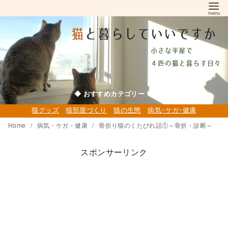
コ
ン
テ
ン
ツ
へ
移
◆ おすすめカテゴリー ◆
動
猫グッズ
猫部屋づくり
猫の生態
病気･ケガ･健康
Home
病気・ケガ・健康
骨折り猫のくたびれ話①～骨折・診断～
スポンサーリンク