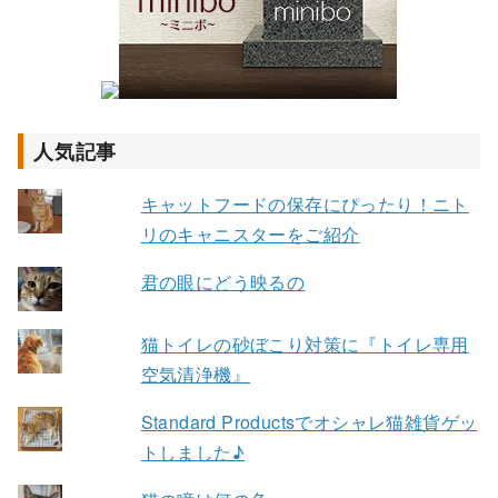
人気記事
キャットフードの保存にぴったり！ニト
リのキャニスターをご紹介
君の眼にどう映るの
猫トイレの砂ぼこり対策に『トイレ専用
空気清浄機』
Standard Productsでオシャレ猫雑貨ゲッ
トしました♪