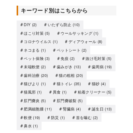
キーワード別はこちらから
DIY
(2)
いたずら防止
(10)
ほこり対策
(5)
ウールサッキング
(1)
コロナウイルス
(1)
ディアウォール
(8)
ネコまる
(1)
ペットシート
(2)
ペット保険
(3)
免疫
(2)
抜け毛対策
(5)
末端軟便
(2)
歯みがき
(13)
歯周病
(19)
歯科治療
(20)
猫の粗相
(20)
猫びより
(1)
猫トイレ
(35)
猫砂
(4)
猫風邪
(1)
異食
(1)
粘着クリーナー
(5)
肛門嚢炎
(5)
肛門嚢破裂
(5)
肥満細胞腫
(11)
腎臓病
(4)
誕生日
(13)
軟便
(19)
防災
(1)
首を噛む
(2)
鼻水
(1)