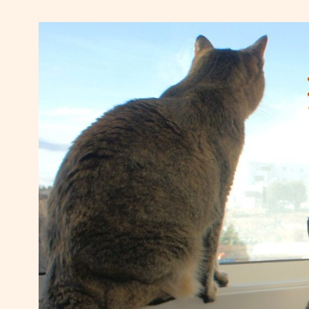
コ
ン
テ
ン
ツ
へ
移
動