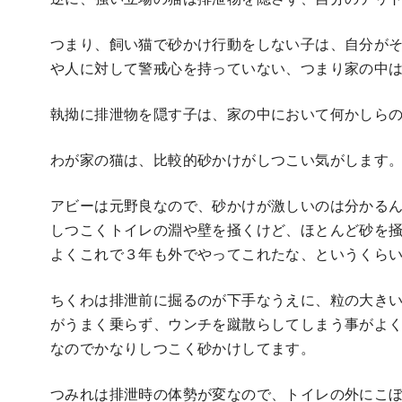
つまり、飼い猫で砂かけ行動をしない子は、自分が
や人に対して警戒心を持っていない、つまり家の中
執拗に排泄物を隠す子は、家の中において何かしら
わが家の猫は、比較的砂かけがしつこい気がします
アビーは元野良なので、砂かけが激しいのは分かる
しつこくトイレの淵や壁を掻くけど、ほとんど砂を
よくこれで３年も外でやってこれたな、というくら
ちくわは排泄前に掘るのが下手なうえに、粒の大き
がうまく乗らず、ウンチを蹴散らしてしまう事がよ
なのでかなりしつこく砂かけしてます。
つみれは排泄時の体勢が変なので、トイレの外にこ