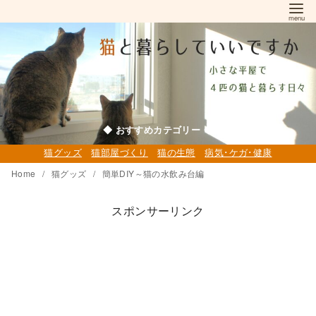
コ
ン
テ
ン
ツ
へ
移
◆ おすすめカテゴリー ◆
動
猫グッズ
猫部屋づくり
猫の生態
病気･ケガ･健康
Home
猫グッズ
簡単DIY～猫の水飲み台編
スポンサーリンク