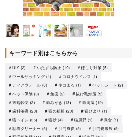
キーワード別はこちらから
DIY
(2)
いたずら防止
(10)
ほこり対策
(5)
ウールサッキング
(1)
コロナウイルス
(1)
ディアウォール
(8)
ネコまる
(1)
ペットシート
(2)
ペット保険
(3)
免疫
(2)
抜け毛対策
(5)
末端軟便
(2)
歯みがき
(13)
歯周病
(19)
歯科治療
(20)
猫の粗相
(20)
猫びより
(1)
猫トイレ
(35)
猫砂
(4)
猫風邪
(1)
異食
(1)
粘着クリーナー
(5)
肛門嚢炎
(5)
肛門嚢破裂
(5)
肥満細胞腫
(11)
腎臓病
(4)
誕生日
(13)