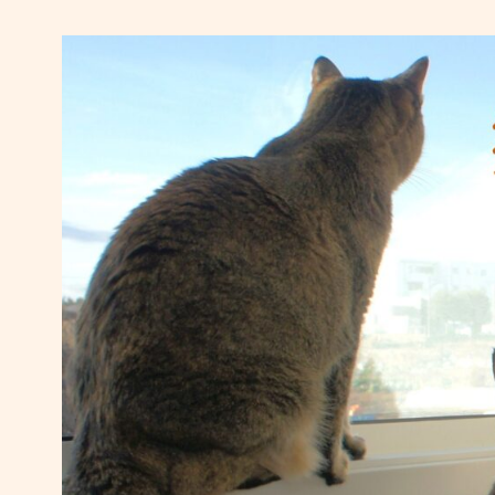
コ
ン
テ
ン
ツ
へ
移
動