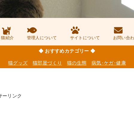
猫紹介
管理人について
サイトについて
お問い合
◆ おすすめカテゴリー ◆
猫グッズ
猫部屋づくり
猫の生態
病気･ケガ･健康
サーリンク