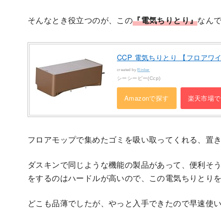
そんなとき役立つのが、この
『電気ちりとり』
なん
CCP 電気ちりとり 【フロアワイパ
created by
Rinker
シーシーピー(Ccp)
Amazonで探す
楽天市場で
フロアモップで集めたゴミを吸い取ってくれる、置
ダスキンで同じような機能の製品があって、便利そ
をするのはハードルが高いので、この電気ちりとり
どこも品薄でしたが、やっと入手できたので早速使