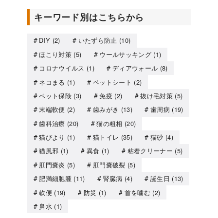
キーワード別はこちらから
DIY
(2)
いたずら防止
(10)
ほこり対策
(5)
ウールサッキング
(1)
コロナウイルス
(1)
ディアウォール
(8)
ネコまる
(1)
ペットシート
(2)
ペット保険
(3)
免疫
(2)
抜け毛対策
(5)
末端軟便
(2)
歯みがき
(13)
歯周病
(19)
歯科治療
(20)
猫の粗相
(20)
猫びより
(1)
猫トイレ
(35)
猫砂
(4)
猫風邪
(1)
異食
(1)
粘着クリーナー
(5)
肛門嚢炎
(5)
肛門嚢破裂
(5)
肥満細胞腫
(11)
腎臓病
(4)
誕生日
(13)
軟便
(19)
防災
(1)
首を噛む
(2)
鼻水
(1)