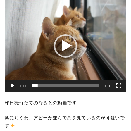
動
画
プ
レ
ー
ヤ
ー
00:00
00:10
昨日撮れたてのなるとの動画です。
奥にちくわ、アビーが並んで鳥を見ているのが可愛いで
す