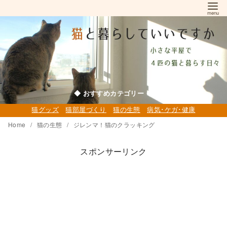
コ
ン
テ
ン
ツ
へ
移
◆ おすすめカテゴリー ◆
動
猫グッズ
猫部屋づくり
猫の生態
病気･ケガ･健康
Home
猫の生態
ジレンマ！猫のクラッキング
スポンサーリンク