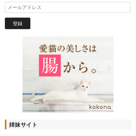
メ
ー
ル
登録
ア
ド
レ
ス
姉妹サイト