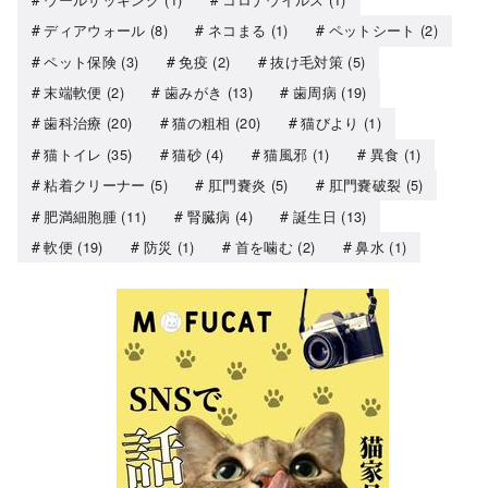
ディアウォール
(8)
ネコまる
(1)
ペットシート
(2)
ペット保険
(3)
免疫
(2)
抜け毛対策
(5)
末端軟便
(2)
歯みがき
(13)
歯周病
(19)
歯科治療
(20)
猫の粗相
(20)
猫びより
(1)
猫トイレ
(35)
猫砂
(4)
猫風邪
(1)
異食
(1)
粘着クリーナー
(5)
肛門嚢炎
(5)
肛門嚢破裂
(5)
肥満細胞腫
(11)
腎臓病
(4)
誕生日
(13)
軟便
(19)
防災
(1)
首を噛む
(2)
鼻水
(1)