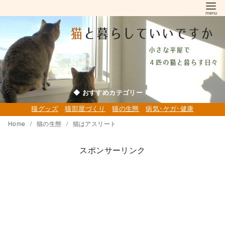
コ
ン
テ
ン
ツ
へ
移
◆ おすすめカテゴリー ◆
動
猫グッズ
猫部屋づくり
猫の生態
病気･ケガ･健康
Home
猫の生態
猫はアスリート
スポンサーリンク