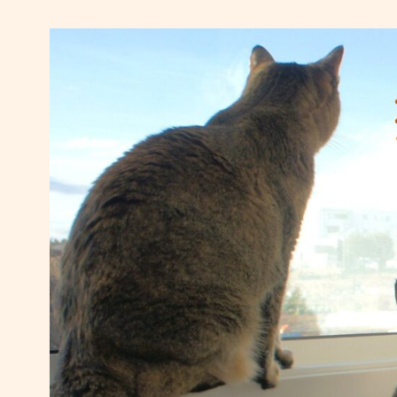
コ
ン
テ
ン
ツ
へ
移
動