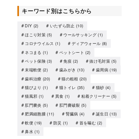
キーワード別はこちらから
DIY
(2)
いたずら防止
(10)
ほこり対策
(5)
ウールサッキング
(1)
コロナウイルス
(1)
ディアウォール
(8)
ネコまる
(1)
ペットシート
(2)
ペット保険
(3)
免疫
(2)
抜け毛対策
(5)
末端軟便
(2)
歯みがき
(13)
歯周病
(19)
歯科治療
(20)
猫の粗相
(20)
猫びより
(1)
猫トイレ
(35)
猫砂
(4)
猫風邪
(1)
異食
(1)
粘着クリーナー
(5)
肛門嚢炎
(5)
肛門嚢破裂
(5)
肥満細胞腫
(11)
腎臓病
(4)
誕生日
(13)
軟便
(19)
防災
(1)
首を噛む
(2)
鼻水
(1)