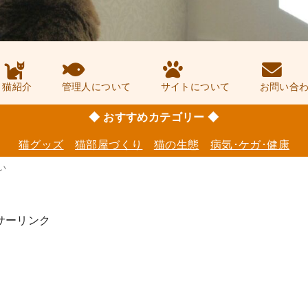
猫紹介
管理人について
サイトについて
お問い合
◆ おすすめカテゴリー ◆
猫グッズ
猫部屋づくり
猫の生態
病気･ケガ･健康
い
サーリンク