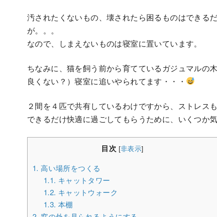
汚されたくないもの、壊されたら困るものはできる
が。。。
なので、しまえないものは寝室に置いています。
ちなみに、猫を飼う前から育てているガジュマルの
良くない？）寝室に追いやられてます・・・
２間を４匹で共有しているわけですから、ストレス
できるだけ快適に過ごしてもらうために、いくつか
目次
[
非表示
]
1.
高い場所をつくる
1.1.
キャットタワー
1.2.
キャットウォーク
1.3.
本棚
2.
窓の外を見られるようにする