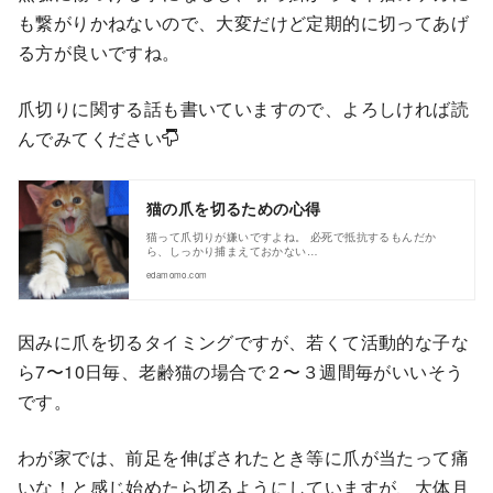
も繋がりかねないので、大変だけど定期的に切ってあげ
る方が良いですね。
爪切りに関する話も書いていますので、よろしければ読
んでみてください
猫の爪を切るための心得
猫って爪切りが嫌いですよね。 必死で抵抗するもんだか
ら、しっかり捕まえておかない…
edamomo.com
因みに爪を切るタイミングですが、若くて活動的な子な
ら7〜10日毎、老齢猫の場合で２〜３週間毎がいいそう
です。
わが家では、前足を伸ばされたとき等に爪が当たって痛
いな！と感じ始めたら切るようにしていますが、大体月