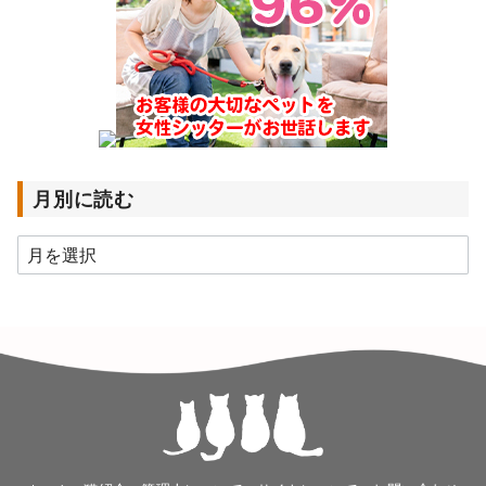
月別に読む
月
別
に
読
む