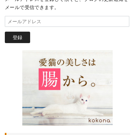
メールで受信できます。
メ
ー
ル
登録
ア
ド
レ
ス