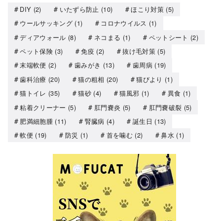
DIY
(2)
いたずら防止
(10)
ほこり対策
(5)
ウールサッキング
(1)
コロナウイルス
(1)
ディアウォール
(8)
ネコまる
(1)
ペットシート
(2)
ペット保険
(3)
免疫
(2)
抜け毛対策
(5)
末端軟便
(2)
歯みがき
(13)
歯周病
(19)
歯科治療
(20)
猫の粗相
(20)
猫びより
(1)
猫トイレ
(35)
猫砂
(4)
猫風邪
(1)
異食
(1)
粘着クリーナー
(5)
肛門嚢炎
(5)
肛門嚢破裂
(5)
肥満細胞腫
(11)
腎臓病
(4)
誕生日
(13)
軟便
(19)
防災
(1)
首を噛む
(2)
鼻水
(1)