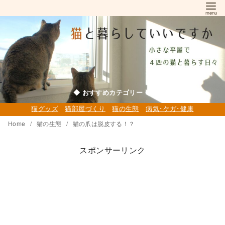
コ
ン
テ
ン
ツ
へ
移
◆ おすすめカテゴリー ◆
動
猫グッズ
猫部屋づくり
猫の生態
病気･ケガ･健康
Home
猫の生態
猫の爪は脱皮する！？
スポンサーリンク