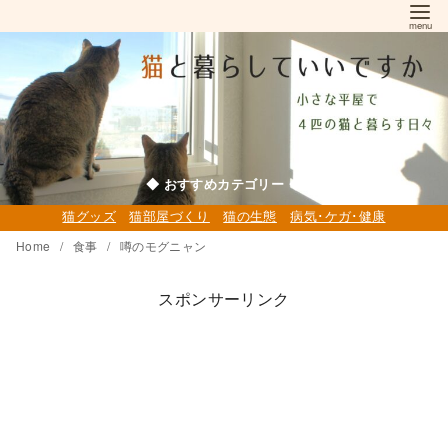
コ
ン
テ
ン
ツ
へ
移
◆ おすすめカテゴリー ◆
動
猫グッズ
猫部屋づくり
猫の生態
病気･ケガ･健康
Home
食事
噂のモグニャン
スポンサーリンク