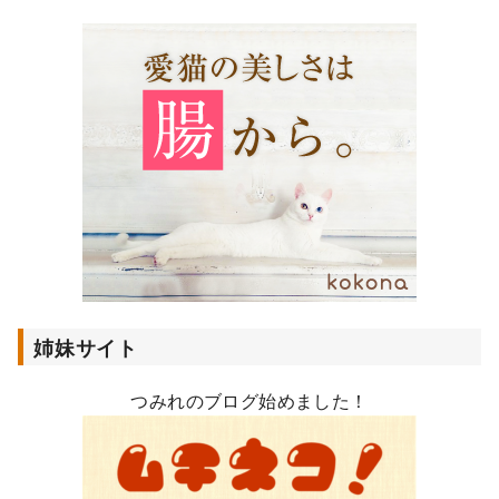
ア
ド
レ
ス
姉妹サイト
つみれのブログ始めました！