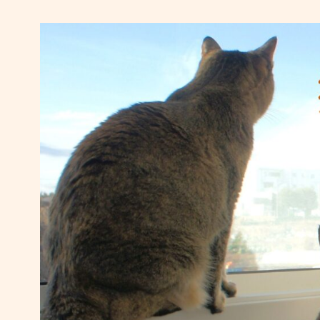
コ
ン
テ
ン
ツ
へ
移
動