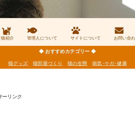
猫紹介
管理人について
サイトについて
お問い合
◆ おすすめカテゴリー ◆
猫グッズ
猫部屋づくり
猫の生態
病気･ケガ･健康
サーリンク