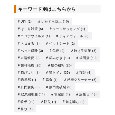
キーワード別はこちらから
DIY
(2)
いたずら防止
(10)
ほこり対策
(5)
ウールサッキング
(1)
コロナウイルス
(1)
ディアウォール
(8)
ネコまる
(1)
ペットシート
(2)
ペット保険
(3)
免疫
(2)
抜け毛対策
(5)
末端軟便
(2)
歯みがき
(13)
歯周病
(19)
歯科治療
(20)
猫の粗相
(20)
猫びより
(1)
猫トイレ
(35)
猫砂
(4)
猫風邪
(1)
異食
(1)
粘着クリーナー
(5)
肛門嚢炎
(5)
肛門嚢破裂
(5)
肥満細胞腫
(11)
腎臓病
(4)
誕生日
(13)
軟便
(19)
防災
(1)
首を噛む
(2)
鼻水
(1)